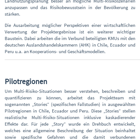
Landnutzungsplanung besser an mögliche Multi-Risikoszenarien
anzupassen und das Risikobewusstsein in der Bevölkerung zu
stärken.
Die Ausarbeitung möglicher Perspektiven einer wirtschaftlichen
Verwertung der Projektergebnisse ist ein weiterer wichtiger
Baustein. Dabei arbeiten die im Verbund beteiligten KMUs mit den
deutschen Auslandshandelskammern (AHK) in Chile, Ecuador und
Peru u.a. an Kooperations- und Geschäftsmodellen.
Pilotregionen
Um Multi-Risiko-Situationen besser verstehen, beschreiben und
quantifizieren zu können, arbeitet das Projektteam mit
sogenannten „Stories“ (spezifischen Fallstudien) in ausgewählten
Pilotregionen in Chile, Ecuador und Peru. Diese „Stories“ stellen
realistische Multi-Risiko-Situationen inklusive kaskadierender
Effekte dar. Für jede „Story“ wurde ein Drehbuch entwickelt,
welches eine allgemeine Beschreibung der Situation beinhaltet
sowie spezifische Gefahren und die damit verbundenen