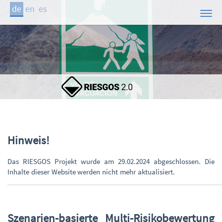
de
en
es
Start
Das Projekt
Pilotregionen
Demonstrator
Mitwirkende
Publikationen
Hinweis!
Kontakt
Das RIESGOS Projekt wurde am 29.02.2024 abgeschlossen. Die
Aktuelles
Inhalte dieser Website werden nicht mehr aktualisiert.
Szenarien-basierte Multi-Risikobewertung