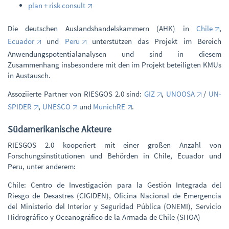
plan + risk consult
Die deutschen Auslandshandelskammern (AHK) in
Chile
,
Ecuador
und
Peru
unterstützen das Projekt im Bereich
Anwendungspotentialanalysen und sind in diesem
Zusammenhang insbesondere mit den im Projekt beteiligten KMUs
in Austausch.
Assoziierte Partner von RIESGOS 2.0 sind:
GIZ
,
UNOOSA
/
UN-
SPIDER
,
UNESCO
und
MunichRE
.
Südamerikanische Akteure
RIESGOS 2.0 kooperiert mit einer großen Anzahl von
Forschungsinstitutionen und Behörden in Chile, Ecuador und
Peru, unter anderem:
Chile: Centro de Investigación para la Gestión Integrada del
Riesgo de Desastres (CIGIDEN), Oficina Nacional de Emergencia
del Ministerio del Interior y Seguridad Pública (ONEMI), Servicio
Hidrográfico y Oceanográfico de la Armada de Chile (SHOA)