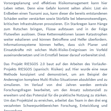
Vorsorgeplanung und effektives Risikomanagement kann hier
Leben retten. Denn eine Gefahr kommt selten allein: Löst ein
Erdbeben einen Tsunami aus, kann dieser die bereits entstandenen
Schäden weiter verstärken sowie Störfälle bei lebensnotwendigen,
kritischen Infrastrukturen provozieren. Ein Starkregen kann Hänge
zum Rutschen bringen, Flüsse aufstauen und in der Folge
Flutwellen auslösen. Diese Kettenreaktionen lassen Katastrophen
weiter eskalieren und können Betroffene und Helfer überfordern.
Informationssysteme können helfen, dass sich Planer und
Einsatzkräfte mit solchen Multi-Risiko-Ereignissen im Vorfeld
auseinandersetzen und im Ernstfall besser darauf vorbereitet sind.
Das Projekt RIESGOS 2.0 baut auf den Arbeiten des Vorläufer-
Projekts RIESGOS (spanisch: Risiken) auf. Hier wurde eine neue
Methode konzipiert und demonstriert, um am Beispiel der
Andenregion komplexe Multi-Risiko-Situationen abzubilden und zu
simulieren. Im Verlauf von drei Jahren werden zentrale
Forschungsfragen bearbeitet, um den Ansatz substanziell zu
erweitern und das Potenzial für die praktische Nutzung zu stärken.
Um das Projektziel zu erreichen, arbeitet das Team in den drei eng
verzahnten Schwerpunktbereichen Forschung, Entwicklung und
Anwendung.