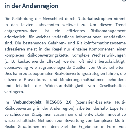
in der Andenregion
Die Gefährdung der Menschheit durch Naturkatastrophen nimmt
in den letzten Jahrzehnten weltweit zu. Um diesem Trend
entgegenzuwirken, ist ein effizientes Risikomanagement
erforderlich, für welches verlässliche Informationen unerlässlich
sind. Die bestehenden Gefahren- und Risikoinformationssysteme
adressieren meist in der Regel nur einzelne Komponenten einer
komplexen Risikobewertungskette. Komplexe Wechselwirkungen
(z. B. kaskadierende Effekte) werden oft nicht berücksichtigt,
ebensowenig wie zugrundeliegende Quellen von Unsicherheiten.
Dies kann zu suboptimalen Risikobewertungsstrategien führen, die
effiziente Präventions- und Minderungsmaßnahmen behindern
und letztlich die Widerstandsfähigkeit von Gesellschaften
verringern.
Im
Verbundprojekt RIESGOS 2.0
(Szenarien-basierte Multi-
Risikobewertung in der Andenregion) arbeiten deshalb Experten
verschiedener Disziplinen zusammen und entwickeln innovative
wissenschaftliche Methoden zur Bewertung von komplexen Multi-
Risiko Situationen mit dem Ziel die Ergebnisse in Form von