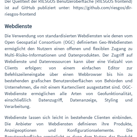
Der Quelltext der RIESGOS Benutzeroberfläche (RIESGOS frontend)
ist auf GitHub publiziert unter: https://github.com/riesgos/dlr-
riesgos-frontend
Webdienste
Die Verwendung von standardisierten Webdiensten wie denen vom
Open Geospatial Consortium (OGC) definierten Geo-Webdiensten
ermöglicht den Nutzern einen offenen und flexiblen Zugang zu
Multi-Risiko-Informationen und Datenprodukten. Der Zugriff auf
Webdienste und Datenressourcen kann über eine Vielzahl von
Clients erfolgen: von einem einfachen Editor zur
Befehlszeileneingabe über einen Webbrowser bis hin zu
bestehenden grafischen Benutzeroberflächen von Behörden und
Unternehmen, die mit einem Kartenclient ausgestattet sind. OGC-
Webdienste ermöglichen alle Arten von Geofunktionalität,
einschließlich Datenzugriff, Datenanzeige, Styling und
Verarbeitung.
Webdienste lassen sich leicht in bestehende Clienten einbinden.
Die Anbieter von Webdiensten definieren ihre Produkte,
Anzeigeoptionen und Konfigurationselemente. Die
Benutzeroberfläche ermöglicht es dann dem Nutzer das Produkt