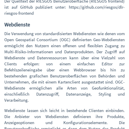
Der Quelltext der RIESGOS Benutzeroberfläche (RIESGOS frontend)
ist auf GitHub publiziert unter: https://github.com/riesgos/dlr-
riesgos-frontend
Webdienste
Die Verwendung von standardisierten Webdiensten wie denen vom
Open Geospatial Consortium (OGC) definierten Geo-Webdiensten
ermöglicht den Nutzern einen offenen und flexiblen Zugang zu
Multi-Risiko-Informationen und Datenprodukten. Der Zugriff auf
Webdienste und Datenressourcen kann über eine Vielzahl von
Clients erfolgen: von einem einfachen Editor zur
Befehlszeileneingabe über einen Webbrowser bis hin zu
bestehenden grafischen Benutzeroberflächen von Behörden und
Unternehmen, die mit einem Kartenclient ausgestattet sind. OGC-
Webdienste ermöglichen alle Arten von Geofunktionalität,
einschließlich Datenzugriff, Datenanzeige, Styling und
Verarbeitung.
Webdienste lassen sich leicht in bestehende Clienten einbinden.
Die Anbieter von Webdiensten definieren ihre Produkte,
Anzeigeoptionen und Konfigurationselemente. Die
Benutzeroberfläche ermöglicht es dann dem Nutzer das Produkt