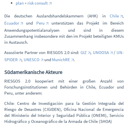
plan + risk consult
Die deutschen Auslandshandelskammern (AHK) in
Chile
,
Ecuador
und
Peru
unterstützen das Projekt im Bereich
Anwendungspotentialanalysen und sind in diesem
Zusammenhang insbesondere mit den im Projekt beteiligten KMUs
in Austausch.
Assoziierte Partner von RIESGOS 2.0 sind:
GIZ
,
UNOOSA
/
UN-
SPIDER
,
UNESCO
und
MunichRE
.
Südamerikanische Akteure
RIESGOS 2.0 kooperiert mit einer großen Anzahl von
Forschungsinstitutionen und Behörden in Chile, Ecuador und
Peru, unter anderem:
Chile: Centro de Investigación para la Gestión Integrada del
Riesgo de Desastres (CIGIDEN), Oficina Nacional de Emergencia
del Ministerio del Interior y Seguridad Pública (ONEMI), Servicio
Hidrográfico y Oceanográfico de la Armada de Chile (SHOA)