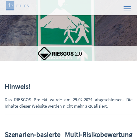
de
en
es
Start
Das Projekt
Pilotregionen
Demonstrator
Mitwirkende
Publikationen
Hinweis!
Kontakt
Das RIESGOS Projekt wurde am 29.02.2024 abgeschlossen. Die
Aktuelles
Inhalte dieser Website werden nicht mehr aktualisiert.
Szenarien-basierte Multi-Risikobewertung