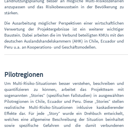
Landnutzungsplanung besser an mögliche Multi-Risikoszenarien
anzupassen und das Risikobewusstsein in der Bevölkerung zu
stärken.
Die Ausarbeitung möglicher Perspektiven einer wirtschaftlichen
Verwertung der Projektergebnisse ist ein weiterer wichtiger
Baustein. Dabei arbeiten die im Verbund beteiligten KMUs mit den
deutschen Auslandshandelskammern (AHK) in Chile, Ecuador und
Peru u.a. an Kooperations- und Geschäftsmodellen.
Pilotregionen
Um Multi-Risiko-Situationen besser verstehen, beschreiben und
quantifizieren zu können, arbeitet das Projektteam mit
sogenannten „Stories“ (spezifischen Fallstudien) in ausgewählten
Pilotregionen in Chile, Ecuador und Peru. Diese „Stories“ stellen
realistische Multi-Risiko-Situationen inklusive kaskadierender
Effekte dar. Für jede „Story“ wurde ein Drehbuch entwickelt,
welches eine allgemeine Beschreibung der Situation beinhaltet
sowie spezifische Gefahren und die damit verbundenen