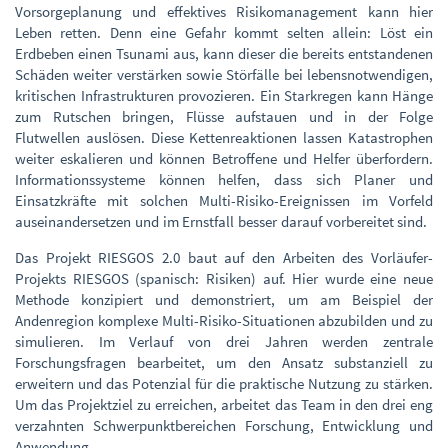
Vorsorgeplanung und effektives Risikomanagement kann hier
Leben retten. Denn eine Gefahr kommt selten allein: Löst ein
Erdbeben einen Tsunami aus, kann dieser die bereits entstandenen
Schäden weiter verstärken sowie Störfälle bei lebensnotwendigen,
kritischen Infrastrukturen provozieren. Ein Starkregen kann Hänge
zum Rutschen bringen, Flüsse aufstauen und in der Folge
Flutwellen auslösen. Diese Kettenreaktionen lassen Katastrophen
weiter eskalieren und können Betroffene und Helfer überfordern.
Informationssysteme können helfen, dass sich Planer und
Einsatzkräfte mit solchen Multi-Risiko-Ereignissen im Vorfeld
auseinandersetzen und im Ernstfall besser darauf vorbereitet sind.
Das Projekt RIESGOS 2.0 baut auf den Arbeiten des Vorläufer-
Projekts RIESGOS (spanisch: Risiken) auf. Hier wurde eine neue
Methode konzipiert und demonstriert, um am Beispiel der
Andenregion komplexe Multi-Risiko-Situationen abzubilden und zu
simulieren. Im Verlauf von drei Jahren werden zentrale
Forschungsfragen bearbeitet, um den Ansatz substanziell zu
erweitern und das Potenzial für die praktische Nutzung zu stärken.
Um das Projektziel zu erreichen, arbeitet das Team in den drei eng
verzahnten Schwerpunktbereichen Forschung, Entwicklung und
Anwendung.