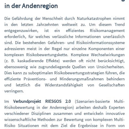
in der Andenregion
Die Gefährdung der Menschheit durch Naturkatastrophen nimmt
in den letzten Jahrzehnten weltweit zu. Um diesem Trend
entgegenzuwirken, ist ein effizientes Risikomanagement
erforderlich, für welches verlässliche Informationen unerlässlich
sind. Die bestehenden Gefahren- und Risikoinformationssysteme
adressieren meist in der Regel nur einzelne Komponenten einer
komplexen Risikobewertungskette. Komplexe Wechselwirkungen
(z. B. kaskadierende Effekte) werden oft nicht berücksichtigt,
ebensowenig wie zugrundeliegende Quellen von Unsicherheiten.
Dies kann zu suboptimalen Risikobewertungsstrategien führen, die
effiziente Präventions- und Minderungsmaßnahmen behindern
und letztlich die Widerstandsfähigkeit von Gesellschaften
verringern.
Im
Verbundprojekt RIESGOS 2.0
(Szenarien-basierte Multi-
Risikobewertung in der Andenregion) arbeiten deshalb Experten
verschiedener Disziplinen zusammen und entwickeln innovative
wissenschaftliche Methoden zur Bewertung von komplexen Multi-
Risiko Situationen mit dem Ziel die Ergebnisse in Form von